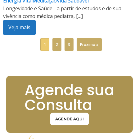
Energia Vital
Meditação
Vida Saudável
Longevidade e Saúde - a partir de estudos e de sua
vivência como médica pediatra, […]
Veja mais
1
2
3
Próximo »
Agende sua
Consulta
AGENDE AQUI